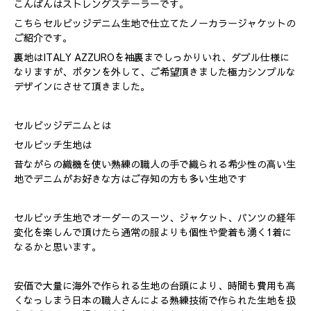
こんばんはストレングステーラーです。
こちらセルビッジデニム生地で仕立てたノーカラージャケットの
ご紹介です。
裏地はITALY AZZUROを袖裏までしっかりいれ、ダブル仕様に
なりますが、ボタンを外して、ご希望頂きました極力シンプルな
デザインにさせて頂きました。
セルビッジデニムとは
セルビッチ生地は
昔ながらの織機を使い熟練の職人の手で織られる希少性の高い生
地でデニムがお好きな方はご存知の方も多い生地です
セルビッチ生地でオーダーのスーツ、ジャケット、パンツの経年
変化を楽しんで頂けたら通常の服よりも個性や愛着も湧く1着に
なるかと思います。
安価で大量に海外で作られる生地の台頭により、時間も費用も高
くなっしまう日本の職人さんによる熟練技術で作られた生地を扱