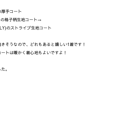
の厚手コート
ALY)の格子柄生地コート→
ay(ITALY)のストライプ生地コート
続きそうなので、どれもあると嬉しい1着です！
コートは暖かく着心地もよいですよ！
した。