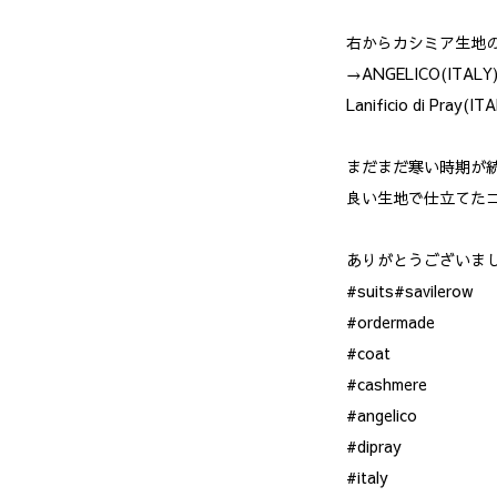
右からカシミア生地
→ANGELICO(IT
Lanificio di Pr
まだまだ寒い時期が
良い生地で仕立てた
ありがとうございま
#suits#savilerow
#ordermade
#coat
#cashmere
#angelico
#dipray
#italy