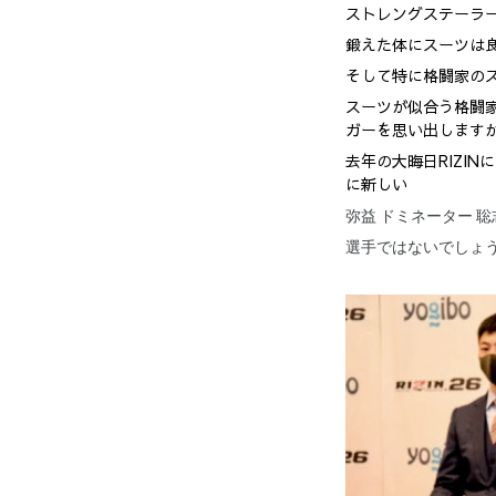
ストレングステーラ
鍛えた体にスーツは
そして特に格闘家の
スーツが似合う格闘
ガーを思い出します
去年の大晦日RIZI
に新しい
弥益 ドミネーター 聡
選手ではないでしょ