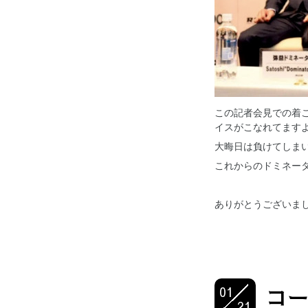
この記者会見での着
イスがこなれてます
大晦日は負けてしま
これからのドミネー
ありがとうございま
01
コー
21