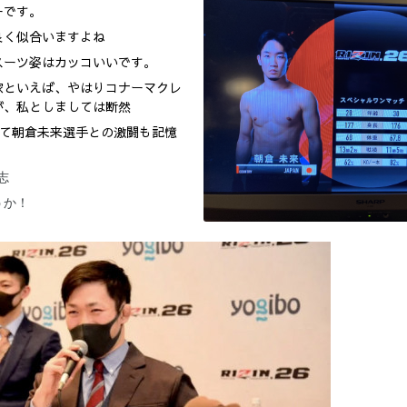
ーです。
良く似合いますよね
スーツ姿はカッコいいです。
家といえば、やはりコナーマクレ
が、私としましては断然
Nにて朝倉未来選手との激闘も記憶
志
うか！