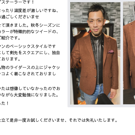
グステーラーです！
なったり温度差が激しいですね、
お過ごしくださいませ
せて頂きました。秋冬シーズンに
カラーが特徴的的なツイードの、
ご紹介です。
タンのベーシックスタイルです
にして剣先をスクエアにし、独自
ております。
私物のライダースの上にジャケッ
ッコよく着こなされておりまし
かたは想像していなかったのでお
いながら大変勉強になりました。
した！
仕立て是非一度お試しくださいませ、それでは失礼いたします。