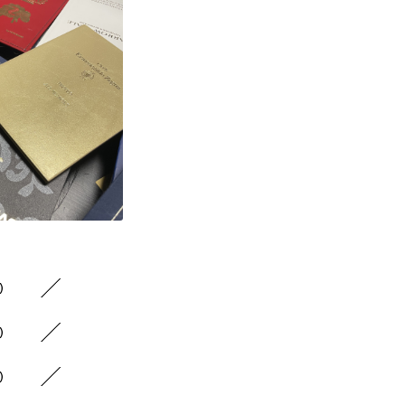
1）
1）
3）