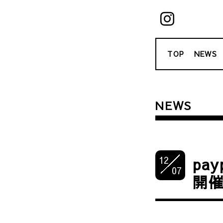
TOP
NEWS
NEWS
12
pa
07
開