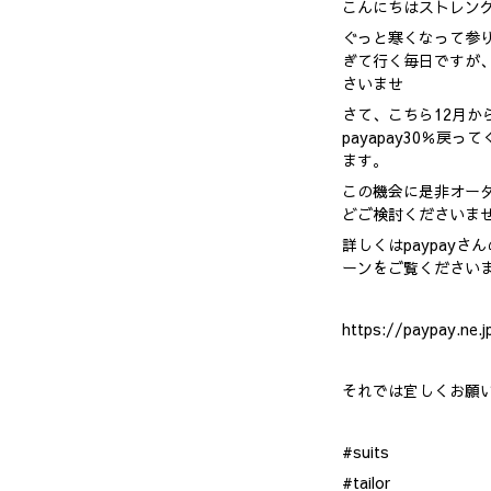
こんにちはストレン
ぐっと寒くなって参り
ぎて行く毎日ですが
さいませ
さて、こちら12月か
payapay30％戻
ます。
この機会に是非オー
どご検討くださいま
詳しくはpaypayさ
ーンをご覧ください
https://paypay.ne.j
それでは宜しくお願
#suits
#tailor