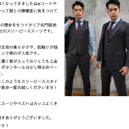
くなってきましたね❄️コートや
かって昼との寒暖差に気をつけて
年の歴史をもつイタリア名門服地
ダ)社のスリーピーススーツです。
は生地の柔らかさや、肌触りが抜
ェック柄のが人気です。
に薄く青が入っておりとても上品
、ボタンホールは少し明るめベー
す。
にこのようなスリーピーススタイ
で是非一度お試しくださいませ！
にスーツやベストはカッコよくき
頂きありがとうございました。
ます！