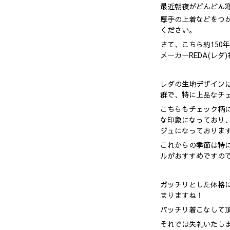
最近朝夜がどんどん寒
厚手の上着などをつ
ください。
さて、こちら約150
メーカーREDA(レ
レダの生地デザイン
群で、特に上品なチ
こちらもチェック柄
な印象になっており
ジュになっておりま
これからの季節は特
ルがおすすめですの
ガッチリとした体格
まりますね！
バッチリ着こなして
それでは失礼いたし